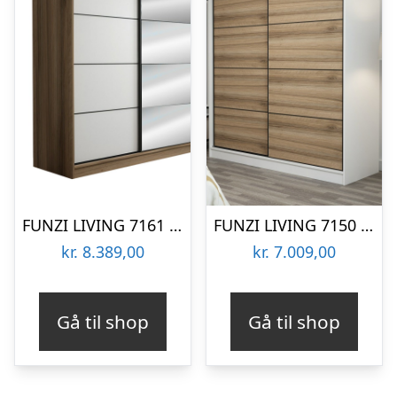
FUNZI LIVING 7161 garderobeskab, spejl, 2 skydelåger, 2 bøjlestænger, 2 skuffer – natur melamin
FUNZI LIVING 7150 garderobeskab, 2 skydelåger, 2 bøjlestænger, 2 skuffer – hvid melamin
kr.
8.389,00
kr.
7.009,00
Gå til shop
Gå til shop