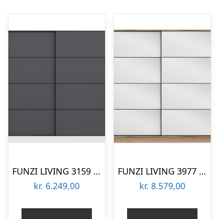
FUNZI LIVING 3159 garderobeskab, 2 skydelåger, 2 bøjlestænger, 2 skuffer – hvid/antracitgrå melamin
FUNZI LIVING 3977 garderobeskab, spejl, 2 skydelåger, 2 bøjlestænger, 2 skuffer – natur melamin
kr.
6.249,00
kr.
8.579,00