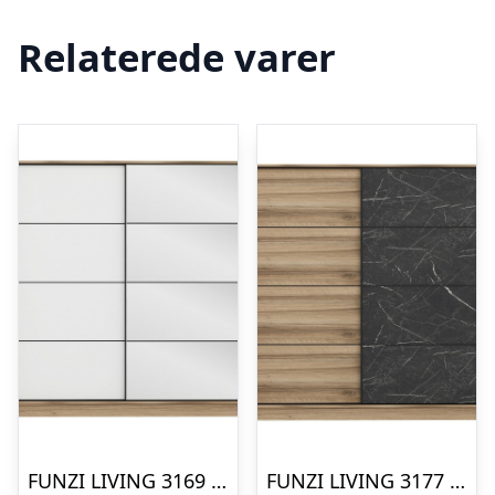
Relaterede varer
FUNZI LIVING 3169 garderobeskab, spejl, 2 skydelåger, 2 bøjlestænger, 2 skuffer – natur melamin
FUNZI LIVING 3177 garderobeskab, 2 skydelåger, 2 bøjlestænger, 2 skuffer – natur/sort melamin