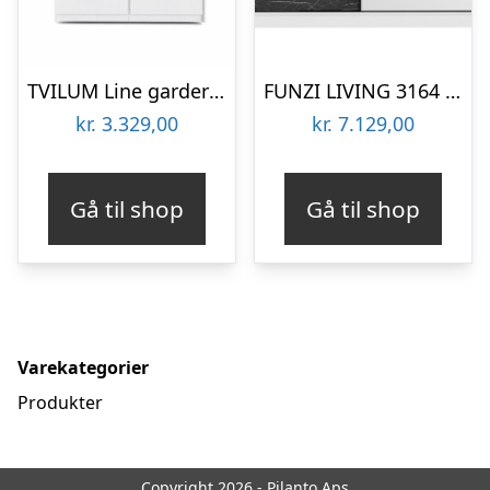
TVILUM Line garderobeskab, m. 2 skydelåger og 4 skuffer – hvid folie
FUNZI LIVING 3164 garderobeskab, spejl, 2 skydelåger, 2 bøjlestænger, 2 skuffer – hvid/sort melamin
kr.
3.329,00
kr.
7.129,00
Gå til shop
Gå til shop
Varekategorier
Produkter
Copyright 2026 - Pilanto Aps