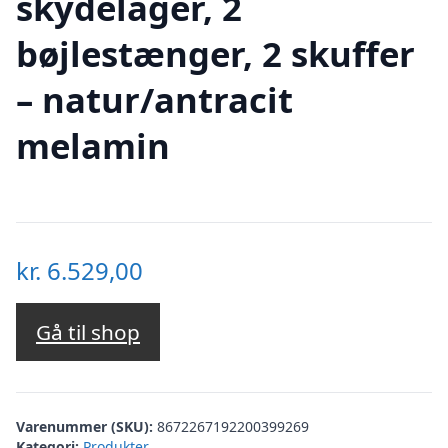
skydelåger, 2
bøjlestænger, 2 skuffer
– natur/antracit
melamin
kr.
6.529,00
Gå til shop
Varenummer (SKU):
8672267192200399269
Kategori:
Produkter