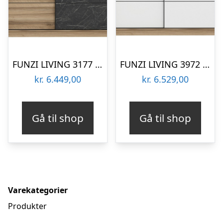
FUNZI LIVING 3177 garderobeskab, 2 skydelåger, 2 bøjlestænger, 2 skuffer – natur/sort melamin
FUNZI LIVING 3972 garderobeskab, 2 skydelåger, 2 bøjlestænger, 2 skuffer – natur/hvid melamin
kr.
6.449,00
kr.
6.529,00
Gå til shop
Gå til shop
Varekategorier
Produkter