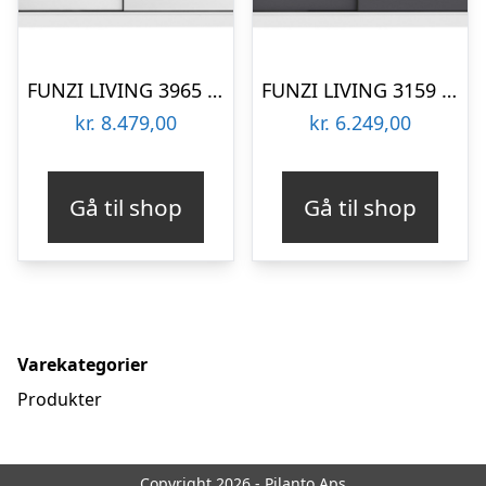
FUNZI LIVING 3965 garderobeskab, spejl, 2 skydelåger, 2 bøjlestænger, 2 skuffer – hvid melamin
FUNZI LIVING 3159 garderobeskab, 2 skydelåger, 2 bøjlestænger, 2 skuffer – hvid/antracitgrå melamin
kr.
8.479,00
kr.
6.249,00
Gå til shop
Gå til shop
Varekategorier
Produkter
Copyright 2026 - Pilanto Aps