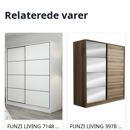
Relaterede varer
FUNZI LIVING 7148 garderobeskab, 2 skydelåger, 2 bøjlestænger, 2 skuffer – hvid melamin
FUNZI LIVING 3978 garderobeskab, spejl, 2 skydelåger, 2 bøjlestænger, 2 skuffer – natur melamin