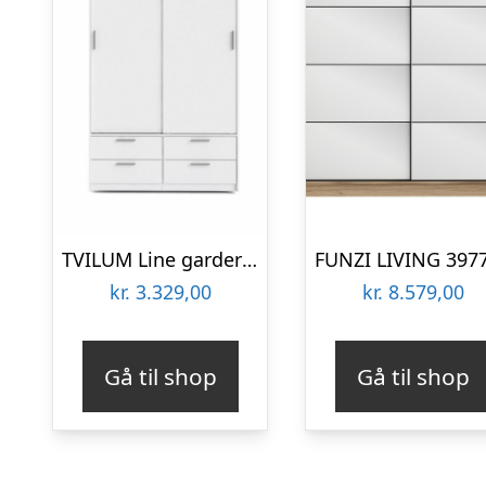
TVILUM Line garderobeskab, m. 2 skydelåger og 4 skuffer – hvid folie
kr.
3.329,00
kr.
8.579,00
Gå til shop
Gå til shop