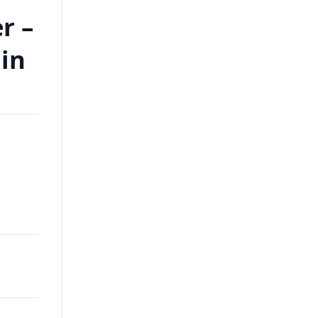
r –
in