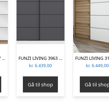
FUNZI LIVING 3977 garderobeskab, spejl, 2 skydelåger, 2 bøjlestænger, 2 skuffer – natur melamin
FUNZI LIVING 3963 garderobeskab, 2 skydelåger, 2 bøjlestænger, 2 skuffer – hvid/antracitgrå melamin
kr.
6.439,00
kr.
6.449,00
Gå til shop
Gå til sho