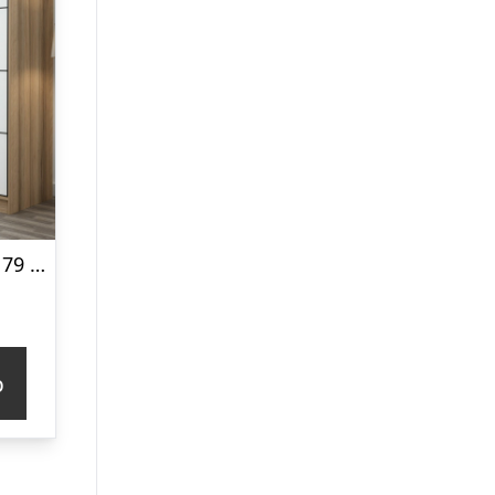
FUNZI LIVING 3179 garderobeskab, 2 skydelåger, 2 bøjlestænger, 2 skuffer – natur/hvid melamin
p