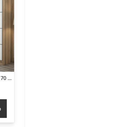
FUNZI LIVING 7170 garderobeskab, 2 skydelåger, 2 bøjlestænger, 2 skuffer – natur/antracit melamin
p