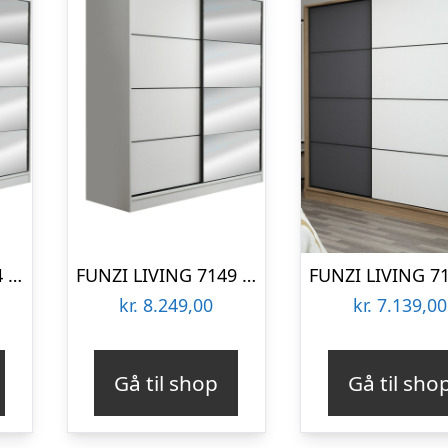
FUNZI LIVING 7154 garderobeskab, spejl, 2 skydelåger, 2 bøjlestænger, 2 skuffer – hvid melamin
FUNZI LIVING 7149 garderobeskab, spejl, 2 skydelåger, 2 bøjlestænger, 2 skuffer – hvid melamin
kr.
8.249,00
kr.
7.139,00
Gå til shop
Gå til sho