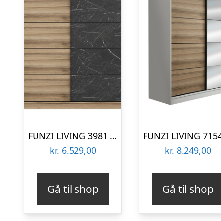
FUNZI LIVING 3981 garderobeskab, 2 skydelåger, 2 bøjlestænger, 2 skuffer – natur/sort melamin
kr.
6.529,00
kr.
8.249,00
Gå til shop
Gå til shop