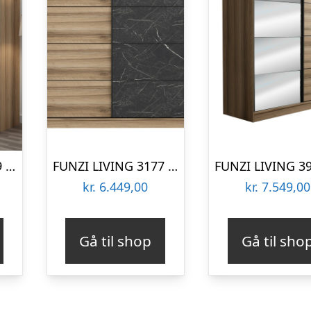
FUNZI LIVING 7169 garderobeskab, 2 skydelåger, 2 bøjlestænger, 2 skuffer – natur melamin
FUNZI LIVING 3177 garderobeskab, 2 skydelåger, 2 bøjlestænger, 2 skuffer – natur/sort melamin
kr.
6.449,00
kr.
7.549,00
Gå til shop
Gå til sho