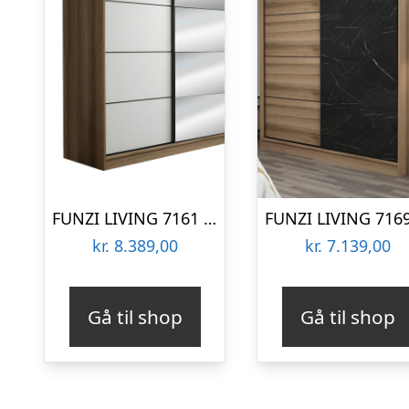
FUNZI LIVING 7161 garderobeskab, spejl, 2 skydelåger, 2 bøjlestænger, 2 skuffer – natur melamin
kr.
8.389,00
kr.
7.139,00
Gå til shop
Gå til shop