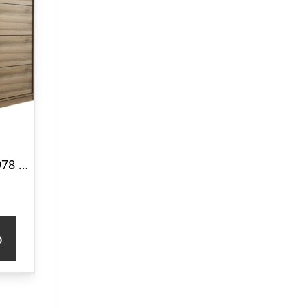
FUNZI LIVING 3978 garderobeskab, spejl, 2 skydelåger, 2 bøjlestænger, 2 skuffer – natur melamin
p