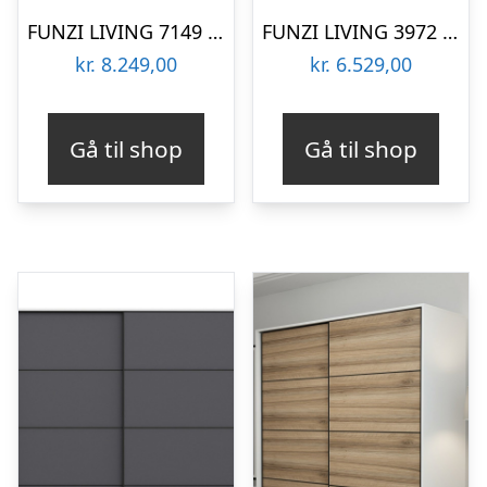
FUNZI LIVING 7149 garderobeskab, spejl, 2 skydelåger, 2 bøjlestænger, 2 skuffer – hvid melamin
FUNZI LIVING 3972 garderobeskab, 2 skydelåger, 2 bøjlestænger, 2 skuffer – natur/hvid melamin
kr.
8.249,00
kr.
6.529,00
Gå til shop
Gå til shop