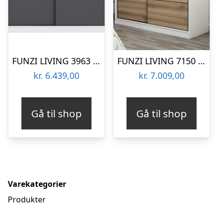
FUNZI LIVING 3963 garderobeskab, 2 skydelåger, 2 bøjlestænger, 2 skuffer – hvid/antracitgrå melamin
FUNZI LIVING 7150 garderobeskab, 2 skydelåger, 2 bøjlestænger, 2 skuffer – hvid melamin
kr.
6.439,00
kr.
7.009,00
Gå til shop
Gå til shop
Varekategorier
Produkter