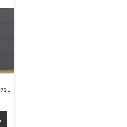
FUNZI LIVING 3975 garderobeskab, 2 skydelåger, 2 bøjlestænger, 2 skuffer – natur/antracit melamin
p