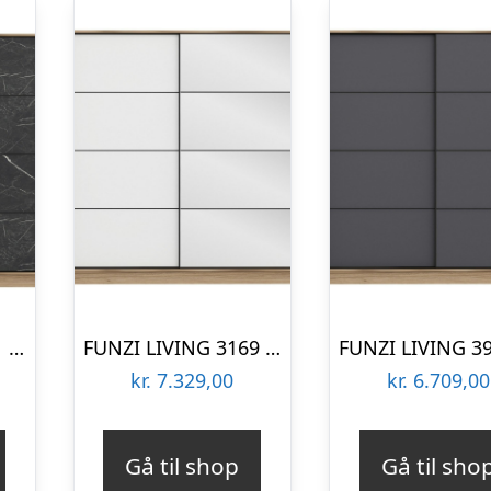
FUNZI LIVING 3981 garderobeskab, 2 skydelåger, 2 bøjlestænger, 2 skuffer – natur/sort melamin
FUNZI LIVING 3169 garderobeskab, spejl, 2 skydelåger, 2 bøjlestænger, 2 skuffer – natur melamin
kr.
7.329,00
kr.
6.709,00
Gå til shop
Gå til sho