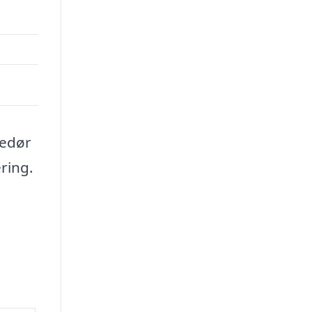
dedør
ring.