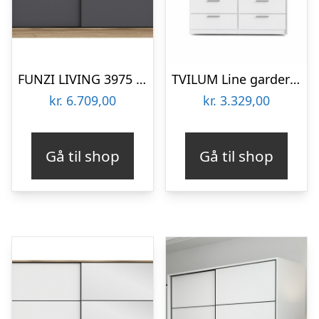
FUNZI LIVING 3975 garderobeskab, 2 skydelåger, 2 bøjlestænger, 2 skuffer – natur/antracit melamin
TVILUM Line garderobeskab, m. 2 skydelåger og 4 skuffer – hvid folie
kr.
6.709,00
kr.
3.329,00
Gå til shop
Gå til shop