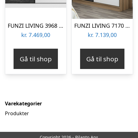
FUNZI LIVING 3968 garderobeskab, spejl, 2 skydelåger, 2 bøjlestænger, 2 skuffer – hvid/sort melamin
FUNZI LIVING 7170 garderobeskab, 2 skydelåger, 2 bøjlestænger, 2 skuffer – natur/antracit melamin
kr.
7.469,00
kr.
7.139,00
Gå til shop
Gå til shop
Varekategorier
Produkter
Copyright 2026 - Pilanto Aps