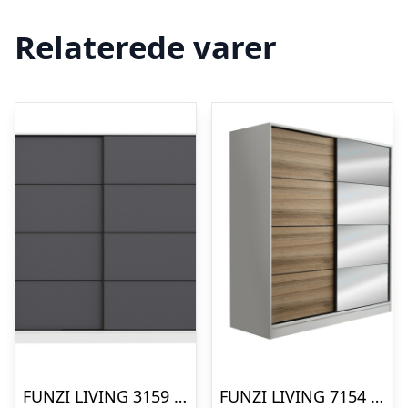
Relaterede varer
FUNZI LIVING 3159 garderobeskab, 2 skydelåger, 2 bøjlestænger, 2 skuffer – hvid/antracitgrå melamin
FUNZI LIVING 7154 garderobeskab, spejl, 2 skydelåger, 2 bøjlestænger, 2 skuffer – hvid melamin