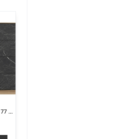
FUNZI LIVING 3177 garderobeskab, 2 skydelåger, 2 bøjlestænger, 2 skuffer – natur/sort melamin