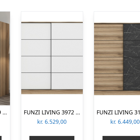
FUNZI LIVING 7169 garderobeskab, 2 skydelåger, 2 bøjlestænger, 2 skuffer – natur melamin
FUNZI LIVING 3972 garderobeskab, 2 skydelåger, 2 bøjlestænger, 2 skuffer – natur/hvid melamin
kr.
6.529,00
kr.
6.449,00