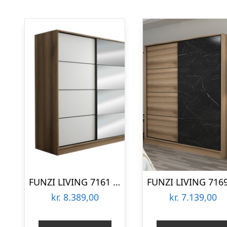
FUNZI LIVING 7161 garderobeskab, spejl, 2 skydelåger, 2 bøjlestænger, 2 skuffer – natur melamin
kr.
8.389,00
kr.
7.139,00