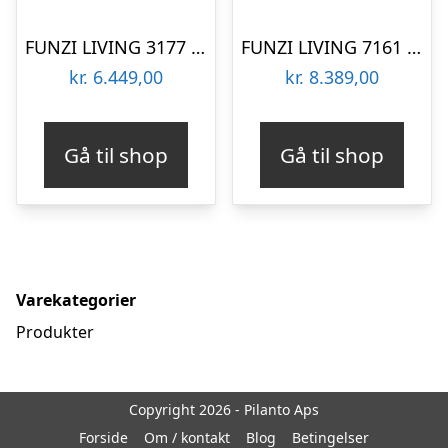
FUNZI LIVING 3177 garderobeskab, 2 skydelåger, 2 bøjlestænger, 2 skuffer – natur/sort melamin
FUNZI LIVING 7161 garderobeskab, spejl, 2 skydelåger, 2 bøjlestænger, 2 skuffer – natur melamin
kr.
6.449,00
kr.
8.389,00
Gå til shop
Gå til shop
Varekategorier
Produkter
Copyright 2026 - Pilanto Aps
Forside
Om / kontakt
Blog
Betingelser