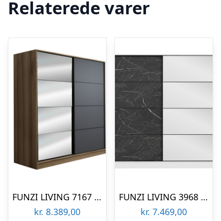
Relaterede varer
FUNZI LIVING 7167 garderobeskab, spejl, 2 skydelåger, 2 bøjlestænger, 2 skuffer – natur melamin
FUNZI LIVING 3968 garderobeskab, spejl, 2 skydelåger, 2 bøjlestænger, 2 skuffer – hvid/sort melamin
kr.
8.389,00
kr.
7.469,00